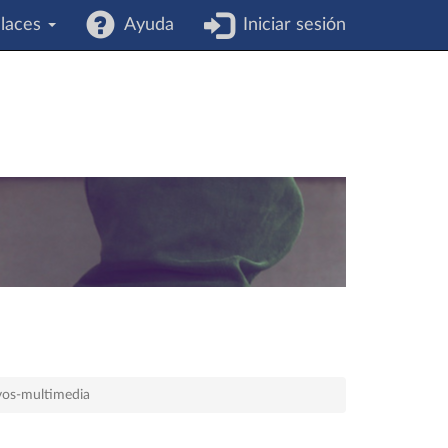
laces
Ayuda
Iniciar sesión
vos-multimedia