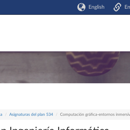
English
En
ca
Asignaturas del plan 534
Computación gráfica-entornos inmersi