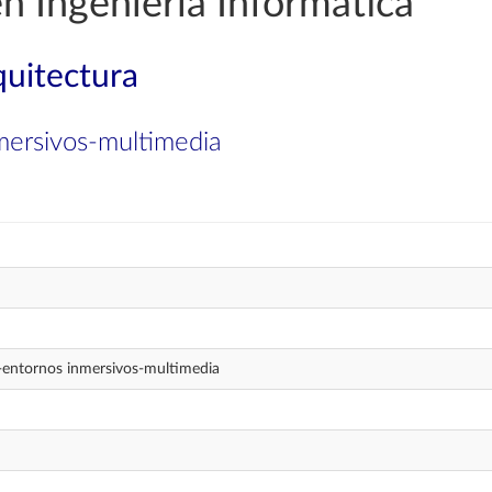
n Ingeniería Informática
quitectura
mersivos-multimedia
-entornos inmersivos-multimedia