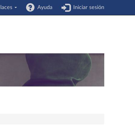
laces
Ayuda
Iniciar sesión