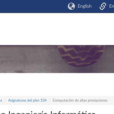
English
En
ca
Asignaturas del plan 534
Computación de altas prestaciones