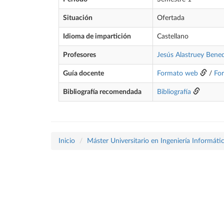
Situación
Ofertada
Idioma de impartición
Castellano
Profesores
Jesús Alastruey Bene
Guía docente
Formato web
/
Fo
Bibliografía recomendada
Bibliografía
Inicio
Máster Universitario en Ingeniería Informáti