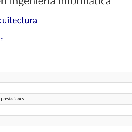
n Ingeniería Informática
quitectura
es
 prestaciones