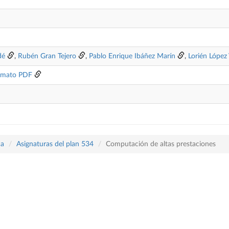
dé
,
Rubén Gran Tejero
,
Pablo Enrique Ibáñez Marín
,
Lorién López V
rmato PDF
ca
Asignaturas del plan 534
Computación de altas prestaciones