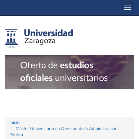
Togg
navi
Oferta de
estudios
oficiales
universitarios
Inicio
Máster Universitario en Derecho de la Administración
Pública