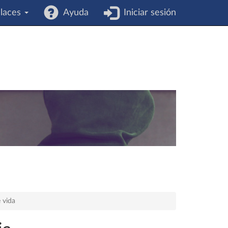
laces
Ayuda
Iniciar sesión
 vida