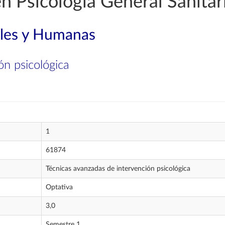
n Psicología General Sanitar
ales y Humanas
ón psicológica
1
61874
Técnicas avanzadas de intervención psicológica
Optativa
3,0
Semestre 1