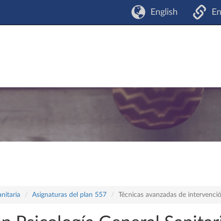
English
En
nitaria
Asignaturas del plan 557
Técnicas avanzadas de intervenció