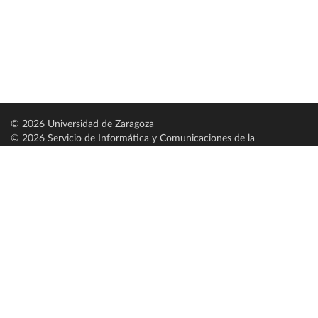
© 2026 Universidad de Zaragoza
© 2026 Servicio de Informática y Comunicaciones de la
Universidad de Zaragoza (
SICUZ
)
Universidad de Zaragoza
C/ Pedro Cerbuna, 12
ES-50009 Zaragoza
España / Spain
Tel: +34 976761000
ciu@unizar.es
Q-5018001-G
Servido por nodo: estudios