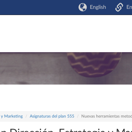
English
En
a y Marketing
Asignaturas del plan 555
Nuevas herramientas metodo