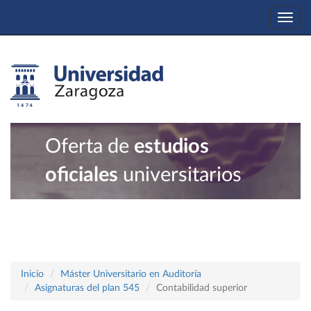
Togg
navi
Oferta de
estudios
oficiales
universitarios
Inicio
Máster Universitario en Auditoría
Asignaturas del plan 545
Contabilidad superior