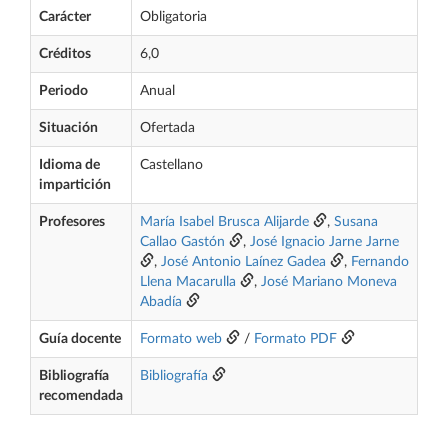
Carácter
Obligatoria
Créditos
6,0
Periodo
Anual
Situación
Ofertada
Idioma de
Castellano
impartición
Profesores
María Isabel Brusca Alijarde
,
Susana
Callao Gastón
,
José Ignacio Jarne Jarne
,
José Antonio Laínez Gadea
,
Fernando
Llena Macarulla
,
José Mariano Moneva
Abadía
Guía docente
Formato web
/
Formato PDF
Bibliografía
Bibliografía
recomendada