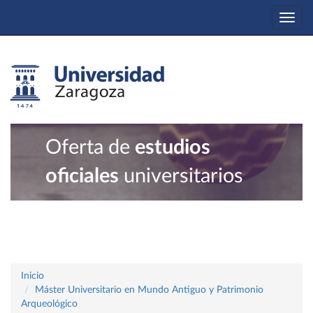
Togg
navi
Oferta de
estudios
oficiales
universitarios
Inicio
Máster Universitario en Mundo Antiguo y Patrimonio
Arqueológico