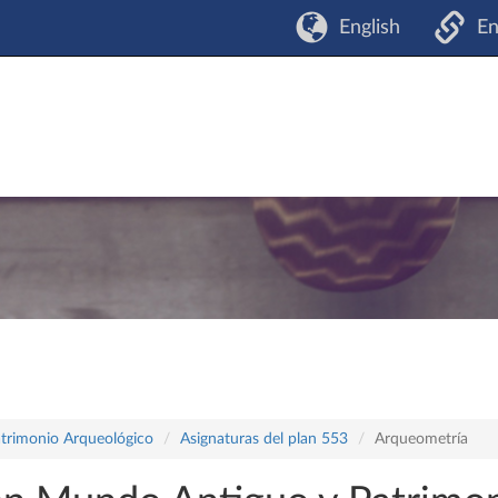
English
En
atrimonio Arqueológico
Asignaturas del plan 553
Arqueometría