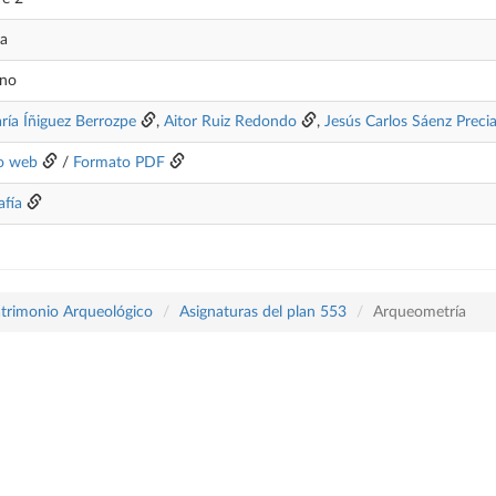
da
ano
ría Íñiguez Berrozpe
,
Aitor Ruiz Redondo
,
Jesús Carlos Sáenz Preci
o web
/
Formato PDF
afía
atrimonio Arqueológico
Asignaturas del plan 553
Arqueometría