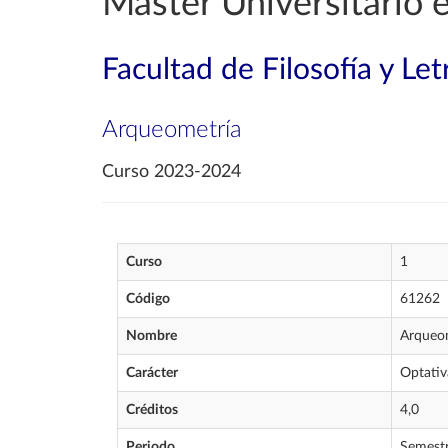
Máster Universitario
Facultad de Filosofía y Let
Arqueometría
Curso 2023-2024
Curso
1
Código
61262
Nombre
Arqueo
Carácter
Optativ
Créditos
4,0
Periodo
Semest