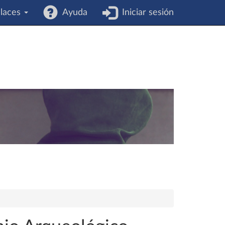
laces
Ayuda
Iniciar sesión