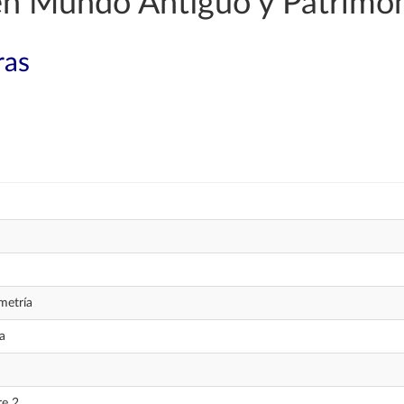
 en Mundo Antiguo y Patrimo
ras
metría
a
re 2