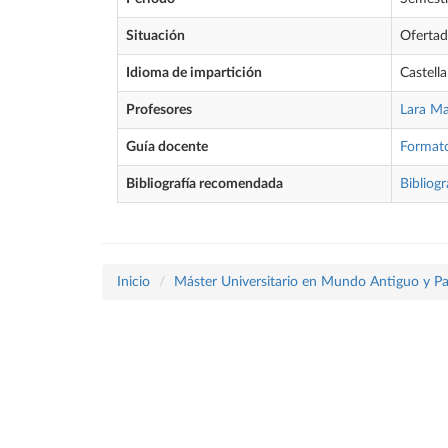
Situación
Oferta
Idioma de impartición
Castell
Profesores
Lara Ma
Guía docente
Format
Bibliografía recomendada
Bibliogr
Inicio
Máster Universitario en Mundo Antiguo y P