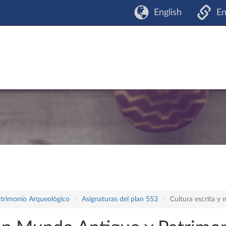
English
En
atrimonio Arqueológico
Asignaturas del plan 553
Cultura escrita y