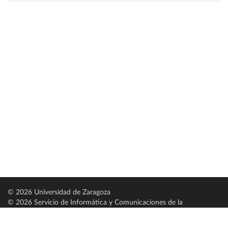
© 2026 Universidad de Zaragoza
© 2026 Servicio de Informática y Comunicaciones de la
Universidad de Zaragoza (
SICUZ
)
Universidad de Zaragoza