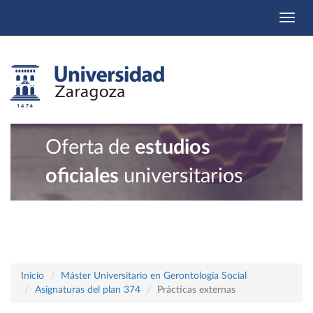
Togg
navi
Oferta de
estudios
oficiales
universitarios
Inicio
Máster Universitario en Gerontología Social
Asignaturas del plan 374
Prácticas externas