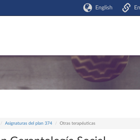
English
En
Asignaturas del plan 374
Otras terapéuticas