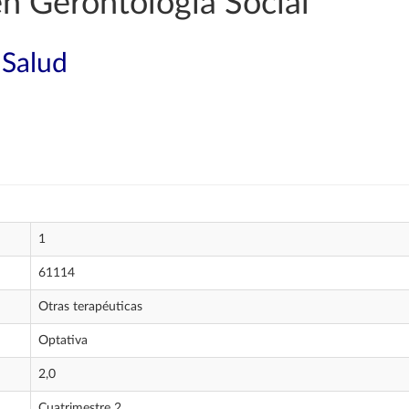
en Gerontología Social
 Salud
1
61114
Otras terapéuticas
Optativa
2,0
Cuatrimestre 2