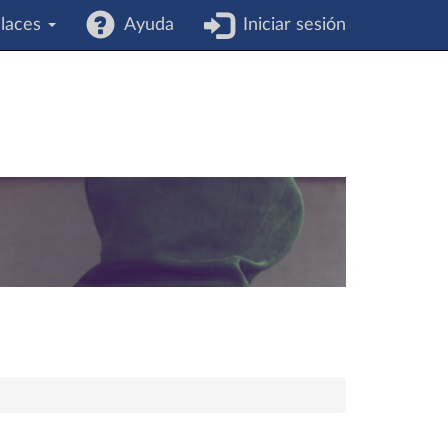
laces
Ayuda
Iniciar sesión