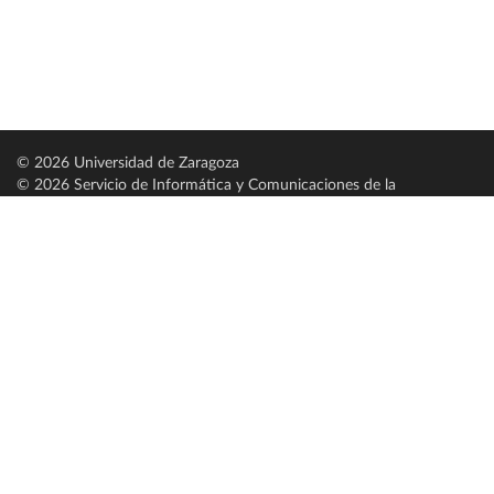
© 2026 Universidad de Zaragoza
© 2026 Servicio de Informática y Comunicaciones de la
Universidad de Zaragoza (
SICUZ
)
Universidad de Zaragoza
C/ Pedro Cerbuna, 12
ES-50009 Zaragoza
España / Spain
Tel: +34 976761000
ciu@unizar.es
Q-5018001-G
Servido por nodo: estudios