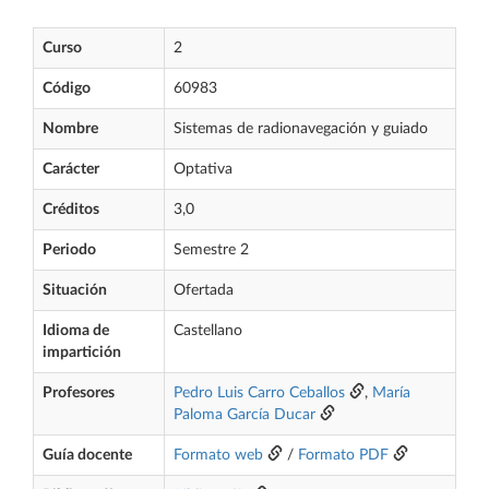
Curso
2
Código
60983
Nombre
Sistemas de radionavegación y guiado
Carácter
Optativa
Créditos
3,0
Periodo
Semestre 2
Situación
Ofertada
Idioma de
Castellano
impartición
Profesores
Pedro Luis Carro Ceballos
,
María
Paloma García Ducar
Guía docente
Formato web
/
Formato PDF