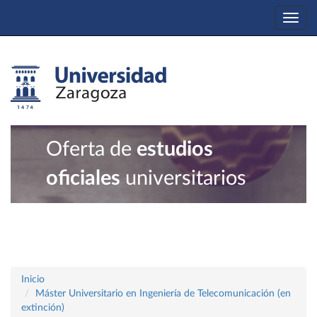
Togg
navi
Oferta de
estudios
oficiales
universitarios
Inicio
Máster Universitario en Ingeniería de Telecomunicación (en
extinción)