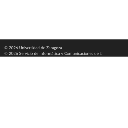
© 2026 Universidad de Zaragoza
© 2026 Servicio de Informática y Comunicaciones de la
Universidad de Zaragoza (
SICUZ
)
Universidad de Zaragoza
C/ Pedro Cerbuna, 12
ES-50009 Zaragoza
España / Spain
Tel: +34 976761000
ciu@unizar.es
Q-5018001-G
Servido por nodo: estudios