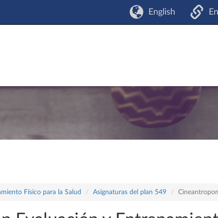
English
En
miento Físico para la Salud
Asignaturas del plan 549
Cineantropom