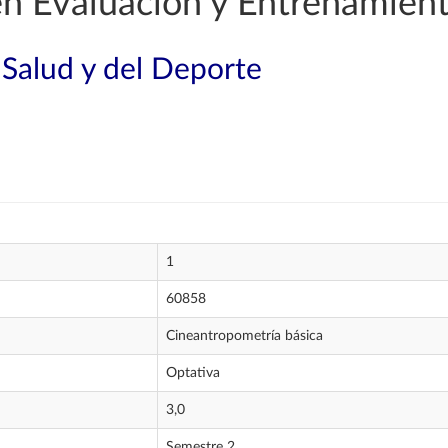
en Evaluación y Entrenamiento
 Salud y del Deporte
1
60858
Cineantropometría básica
Optativa
3,0
Semestre 2