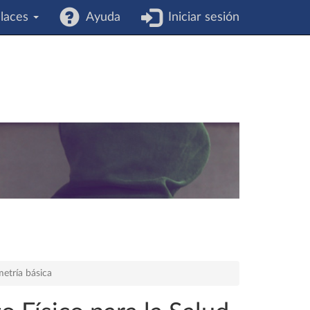
laces
Ayuda
Iniciar sesión
etría básica