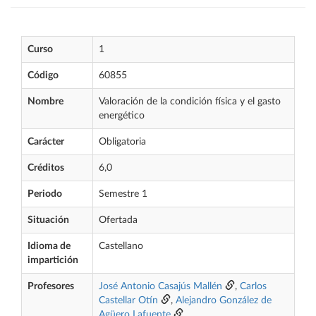
Curso
1
Código
60855
Nombre
Valoración de la condición física y el gasto
energético
Carácter
Obligatoria
Créditos
6,0
Periodo
Semestre 1
Situación
Ofertada
Idioma de
Castellano
impartición
Profesores
José Antonio Casajús Mallén
,
Carlos
Castellar Otín
,
Alejandro González de
Agüero Lafuente