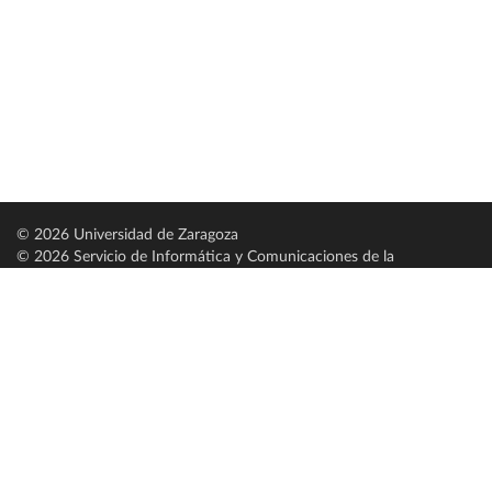
© 2026 Universidad de Zaragoza
© 2026 Servicio de Informática y Comunicaciones de la
Universidad de Zaragoza (
SICUZ
)
Universidad de Zaragoza
C/ Pedro Cerbuna, 12
ES-50009 Zaragoza
España / Spain
Tel: +34 976761000
ciu@unizar.es
Q-5018001-G