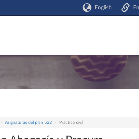
English
En
Asignaturas del plan 522
Práctica civil