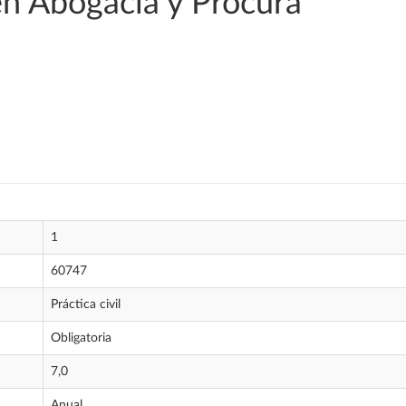
en Abogacía y Procura
1
60747
Práctica civil
Obligatoria
7,0
Anual