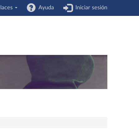
laces
Ayuda
Iniciar sesión