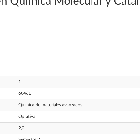
 en Química Molecular y Catá
1
60461
Química de materiales avanzados
Optativa
2,0
Semestre 2