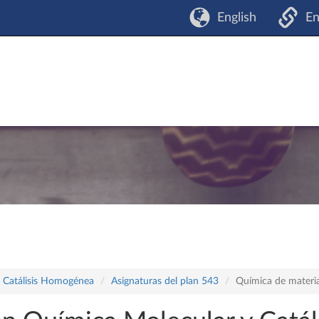
English
En
y Catálisis Homogénea
Asignaturas del plan 543
Química de materi