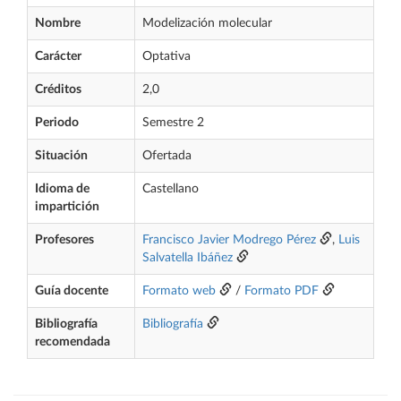
Nombre
Modelización molecular
Carácter
Optativa
Créditos
2,0
Periodo
Semestre 2
Situación
Ofertada
Idioma de
Castellano
impartición
Profesores
Francisco Javier Modrego Pérez
,
Luis
Salvatella Ibáñez
Guía docente
Formato web
/
Formato PDF
Bibliografía
Bibliografía
recomendada