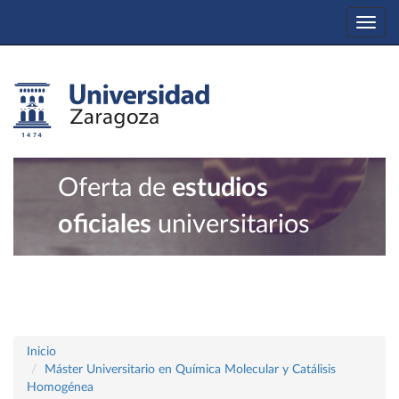
Togg
navi
Oferta de
estudios
oficiales
universitarios
Inicio
Máster Universitario en Química Molecular y Catálisis
Homogénea