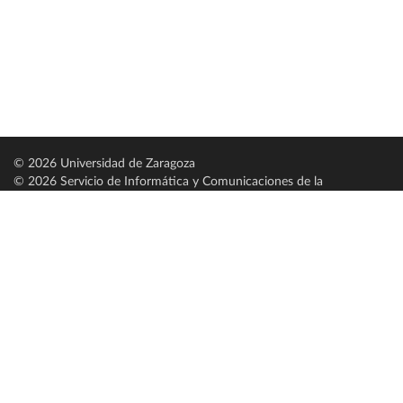
© 2026 Universidad de Zaragoza
© 2026 Servicio de Informática y Comunicaciones de la
Universidad de Zaragoza (
SICUZ
)
Universidad de Zaragoza
C/ Pedro Cerbuna, 12
ES-50009 Zaragoza
España / Spain
Tel: +34 976761000
ciu@unizar.es
Q-5018001-G
Servido por nodo: estudios