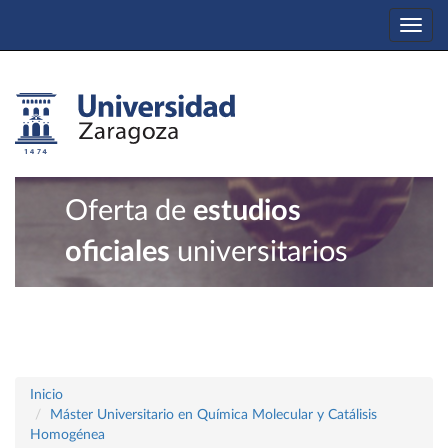
Togg
navi
Oferta de
estudios
oficiales
universitarios
Inicio
Máster Universitario en Química Molecular y Catálisis
Homogénea