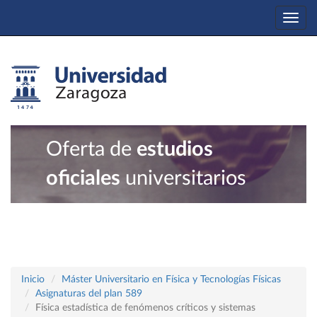
Togg
navi
Oferta de
estudios
oficiales
universitarios
Inicio
Máster Universitario en Física y Tecnologías Físicas
Asignaturas del plan 589
Física estadística de fenómenos críticos y sistemas