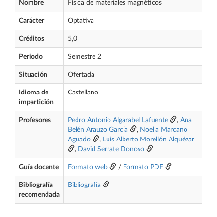
Nombre
Física de materiales magnéticos
Carácter
Optativa
Créditos
5,0
Periodo
Semestre 2
Situación
Ofertada
Idioma de
Castellano
impartición
Profesores
Pedro Antonio Algarabel Lafuente
,
Ana
Belén Arauzo García
,
Noelia Marcano
Aguado
,
Luis Alberto Morellón Alquézar
,
David Serrate Donoso
Guía docente
Formato web
/
Formato PDF
Bibliografía
Bibliografía
recomendada