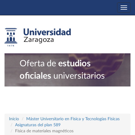
Togg
navi
Oferta de
estudios
oficiales
universitarios
Inicio
Máster Universitario en Física y Tecnologías Físicas
Asignaturas del plan 589
Física de materiales magnéticos