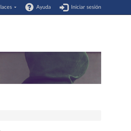
laces
Ayuda
Iniciar sesión