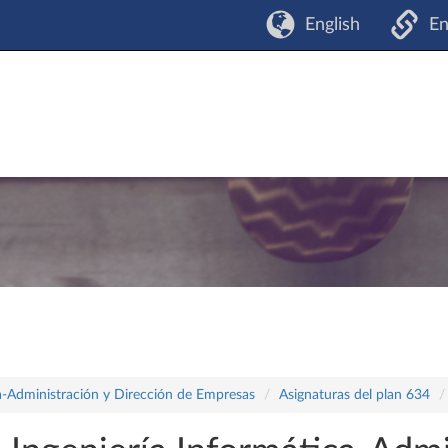
English
En
a-Administración y Dirección de Empresas
Asignaturas del plan 634