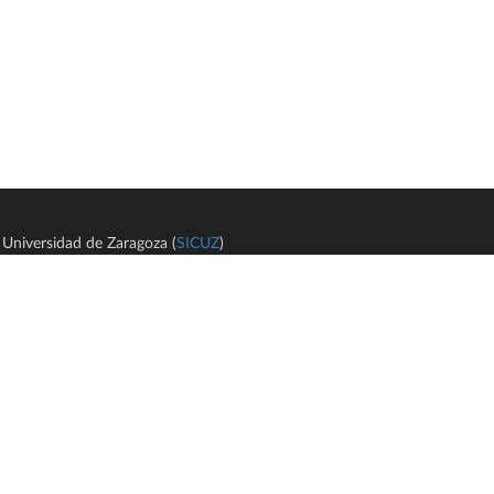
Universidad de Zaragoza (
SICUZ
)
Avi