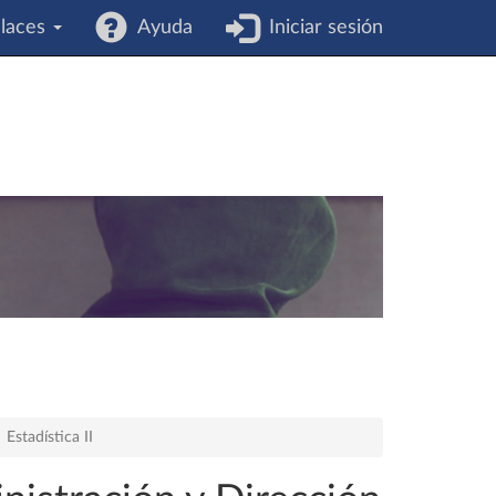
laces
Ayuda
Iniciar sesión
Estadística II