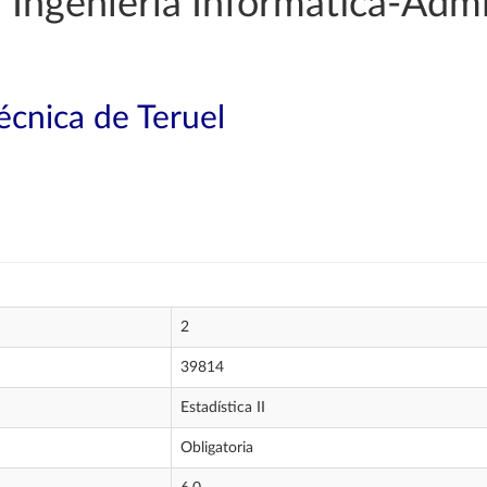
Ingeniería Informática-Admi
técnica de Teruel
2
39814
Estadística II
Obligatoria