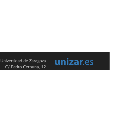
Universidad de Zaragoza
C/ Pedro Cerbuna, 12
ES-50009 Zaragoza
España / Spain
Tel: +34 976761000
ciu@unizar.es
Q-5018001-G
so legal
|
Condiciones generales de uso
|
Política de privacidad