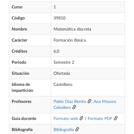
Curso
1
Código
39810
Nombre
Matemática discreta
Carácter
Formación Básica
Créditos
6,0
Periodo
Semestre 2
Situación
Ofertada
Idioma de
Castellano
impartición
Profesores
Pablo Díaz Benito
,
Ana Mayora
Cebollero
Guía docente
Formato web
/
Formato PDF
Bibliografía
Bibliografía