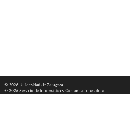
© 2026 Universidad de Zaragoza
© 2026 Servicio de Informática y Comunicaciones de la
Universidad de Zaragoza (
SICUZ
)
Universidad de Zaragoza
C/ Pedro Cerbuna, 12
ES-50009 Zaragoza
España / Spain
Tel: +34 976761000