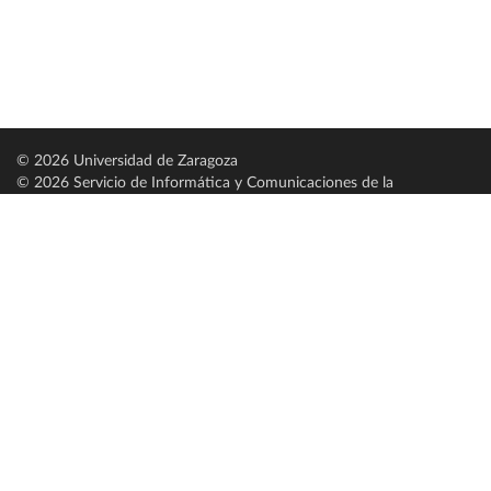
© 2026 Universidad de Zaragoza
© 2026 Servicio de Informática y Comunicaciones de la
Universidad de Zaragoza (
SICUZ
)
Universidad de Zaragoza
C/ Pedro Cerbuna, 12
ES-50009 Zaragoza
España / Spain
Tel: +34 976761000
ciu@unizar.es
Q-5018001-G
Servido por nodo: estudios