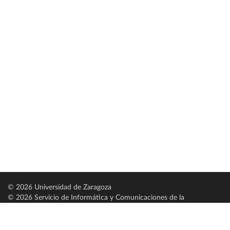
© 2026 Universidad de Zaragoza
© 2026 Servicio de Informática y Comunicaciones de la
Universidad de Zaragoza (
SICUZ
)
Universidad de Zaragoza
C/ Pedro Cerbuna, 12