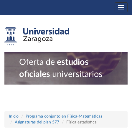
Togg
navi
Oferta de
estudios
oficiales
universitarios
Inicio
Programa conjunto en Física-Matemáticas
Asignaturas del plan 577
Física estadística