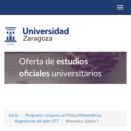
Togg
navi
Oferta de
estudios
oficiales
universitarios
Inicio
Programa conjunto en Física-Matemáticas
Asignaturas del plan 577
Mecánica clásica I