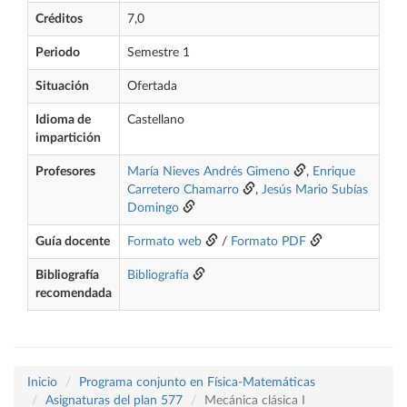
Créditos
7,0
Periodo
Semestre 1
Situación
Ofertada
Idioma de
Castellano
impartición
Profesores
María Nieves Andrés Gimeno
,
Enrique
Carretero Chamarro
,
Jesús Mario Subías
Domingo
Guía docente
Formato web
/
Formato PDF
Bibliografía
Bibliografía
recomendada
Inicio
Programa conjunto en Física-Matemáticas
Asignaturas del plan 577
Mecánica clásica I