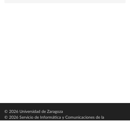
© 2026 Universidad de Zaragoza
© 2026 Servicio de Informática y Comunicaciones de la
Universidad de Zaragoza (
SICUZ
)
Universidad de Zaragoza