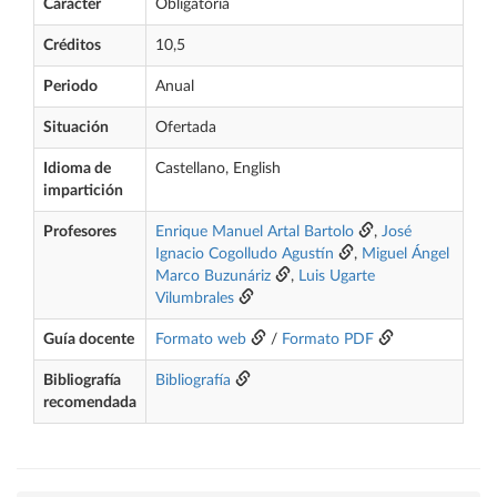
Carácter
Obligatoria
Créditos
10,5
Periodo
Anual
Situación
Ofertada
Idioma de
Castellano, English
impartición
Profesores
Enrique Manuel Artal Bartolo
,
José
Ignacio Cogolludo Agustín
,
Miguel Ángel
Marco Buzunáriz
,
Luis Ugarte
Vilumbrales
Guía docente
Formato web
/
Formato PDF
Bibliografía
Bibliografía
recomendada