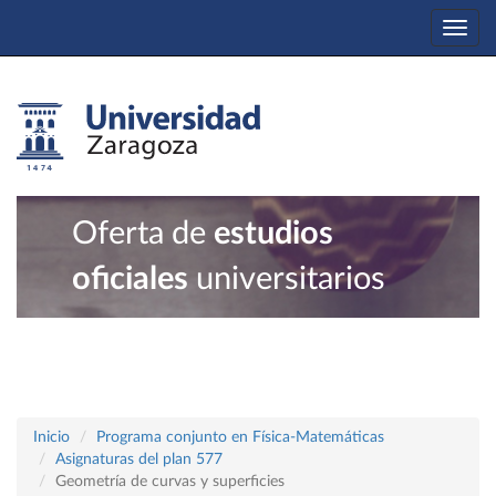
Togg
navi
Oferta de
estudios
oficiales
universitarios
Inicio
Programa conjunto en Física-Matemáticas
Asignaturas del plan 577
Geometría de curvas y superficies