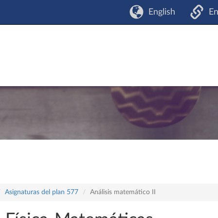
English
En
Asignaturas del plan 577
Análisis matemático II