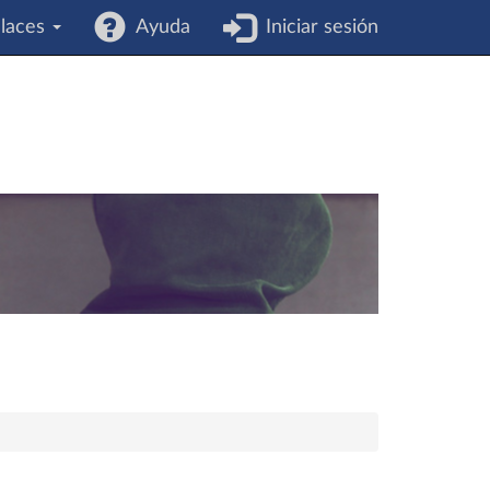
laces
Ayuda
Iniciar sesión