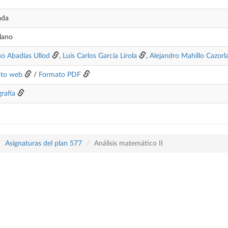
ada
lano
no Abadías Ullod
,
Luis Carlos García Lirola
,
Alejandro Mahillo Cazorl
to web
/
Formato PDF
grafía
Asignaturas del plan 577
Análisis matemático II