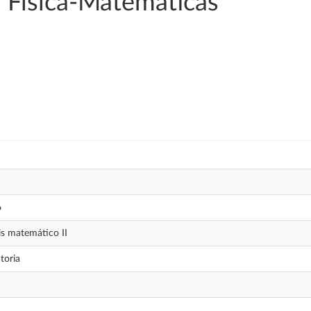
 Física-Matemáticas
6
is matemático II
toria