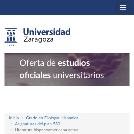
Togg
navi
Oferta de
estudios
oficiales
universitarios
Inicio
Grado en Filología Hispánica
Asignaturas del plan 580
Literatura hispanoamericana actual