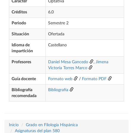
Carácter
Optativa
Créditos
6,0
Periodo
Semestre 2
Situación
Ofertada
Idioma de
Castellano
impartición
Profesores
Daniel Mesa Gancedo
,
Jimena
Victoria Torres Marco
Guía docente
Formato web
/
Formato PDF
Bibliografía
Bibliografía
recomendada
Inicio
Grado en Filología Hispánica
Asignaturas del plan 580