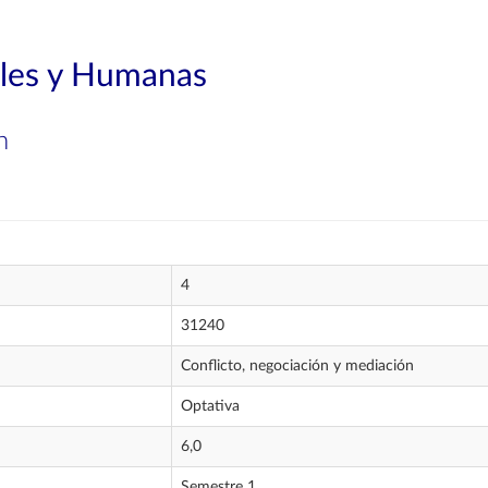
ales y Humanas
n
4
31240
Conflicto, negociación y mediación
Optativa
6,0
Semestre 1