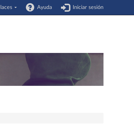
laces
Ayuda
Iniciar sesión