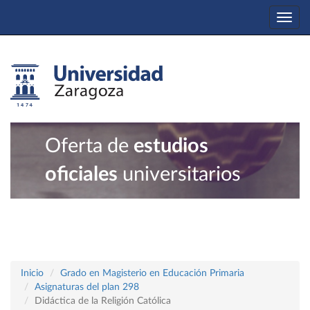
Togg
navi
Oferta de
estudios
oficiales
universitarios
Inicio
Grado en Magisterio en Educación Primaria
Asignaturas del plan 298
Didáctica de la Religión Católica