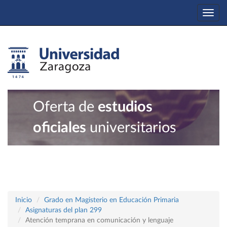
Togg
navi
Oferta de
estudios
oficiales
universitarios
Inicio
Grado en Magisterio en Educación Primaria
Asignaturas del plan 299
Atención temprana en comunicación y lenguaje