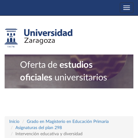
Togg
navi
Oferta de
estudios
oficiales
universitarios
Inicio
Grado en Magisterio en Educación Primaria
Asignaturas del plan 298
Intervención educativa y diversidad