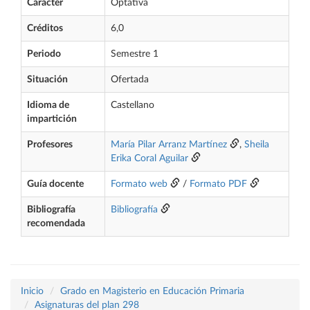
Carácter
Optativa
Créditos
6,0
Periodo
Semestre 1
Situación
Ofertada
Idioma de
Castellano
impartición
Profesores
María Pilar Arranz Martínez
,
Sheila
Erika Coral Aguilar
Guía docente
Formato web
/
Formato PDF
Bibliografía
Bibliografía
recomendada
Inicio
Grado en Magisterio en Educación Primaria
Asignaturas del plan 298