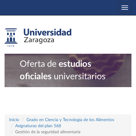
Togg
navi
Oferta de
estudios
oficiales
universitarios
Inicio
Grado en Ciencia y Tecnología de los Alimentos
Asignaturas del plan 568
Gestión de la seguridad alimentaria