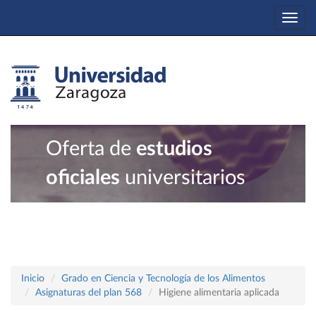
Togg
navi
Oferta de
estudios
oficiales
universitarios
Inicio
Grado en Ciencia y Tecnología de los Alimentos
Asignaturas del plan 568
Higiene alimentaria aplicada