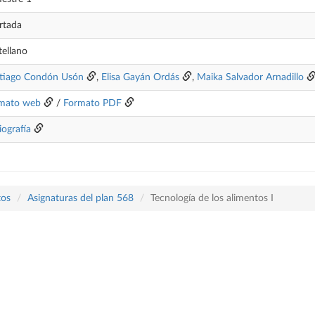
rtada
tellano
tiago Condón Usón
,
Elisa Gayán Ordás
,
Maika Salvador Arnadillo
mato web
/
Formato PDF
iografía
tos
Asignaturas del plan 568
Tecnología de los alimentos I