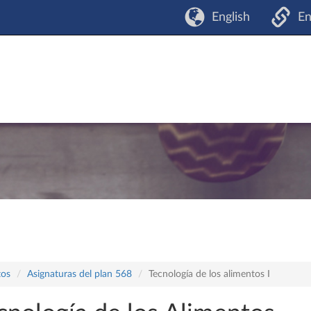
English
En
tos
Asignaturas del plan 568
Tecnología de los alimentos I