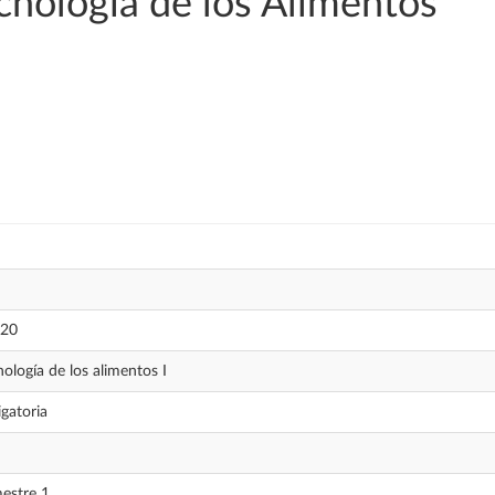
cnología de los Alimentos
20
nología de los alimentos I
igatoria
estre 1