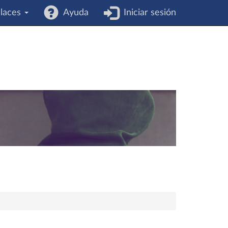
laces
Ayuda
Iniciar sesión