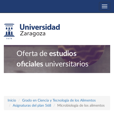
Togg
navi
Oferta de
estudios
oficiales
universitarios
Inicio
Grado en Ciencia y Tecnología de los Alimentos
Asignaturas del plan 568
Microbiología de los alimentos