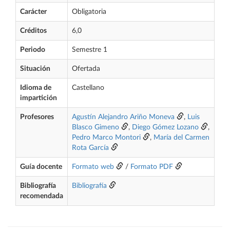
Carácter
Obligatoria
Créditos
6,0
Periodo
Semestre 1
Situación
Ofertada
Idioma de
Castellano
impartición
Profesores
Agustín Alejandro Ariño Moneva
,
Luis
Blasco Gimeno
,
Diego Gómez Lozano
,
Pedro Marco Montori
,
María del Carmen
Rota García
Guía docente
Formato web
/
Formato PDF
Bibliografía
Bibliografía
recomendada