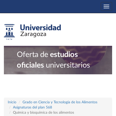
Togg
navi
Oferta de
estudios
oficiales
universitarios
Inicio
Grado en Ciencia y Tecnología de los Alimentos
Asignaturas del plan 568
Química y bioquímica de los alimentos