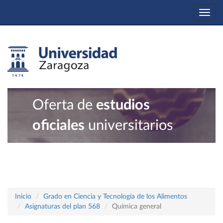
Togg
navi
Oferta de
estudios
oficiales
universitarios
Inicio
Grado en Ciencia y Tecnología de los Alimentos
Asignaturas del plan 568
Química general