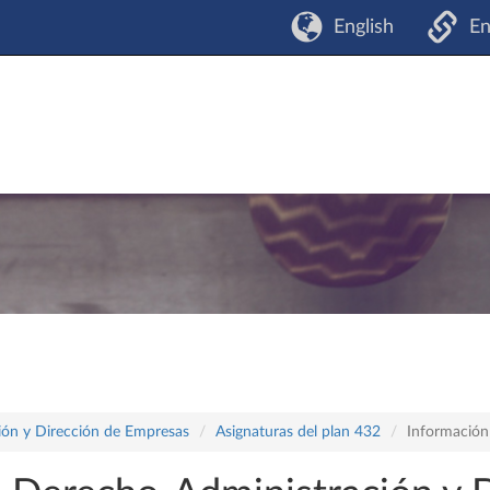
English
En
ón y Dirección de Empresas
Asignaturas del plan 432
Información 