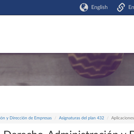
English
En
ón y Dirección de Empresas
Asignaturas del plan 432
Aplicacione