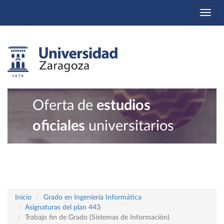
Togg
navi
Oferta de
estudios
oficiales
universitarios
Inicio
Grado en Ingeniería Informática
Asignaturas del plan 443
Trabajo fin de Grado (Sistemas de Información)