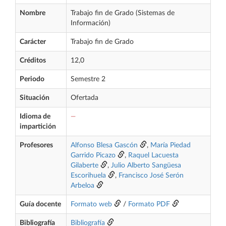
Nombre
Trabajo fin de Grado (Sistemas de
Información)
Carácter
Trabajo fin de Grado
Créditos
12,0
Periodo
Semestre 2
Situación
Ofertada
Idioma de
—
impartición
Profesores
Alfonso Blesa Gascón
,
María Piedad
Garrido Picazo
,
Raquel Lacuesta
Gilaberte
,
Julio Alberto Sangüesa
Escorihuela
,
Francisco José Serón
Arbeloa
Guía docente
Formato web
/
Formato PDF
Bibliografía
Bibliografía