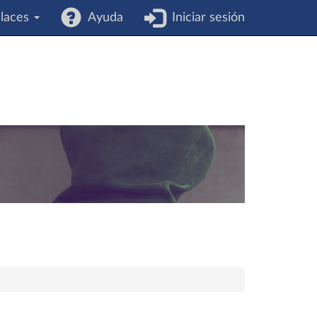
laces
Ayuda
Iniciar sesión