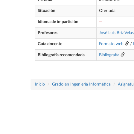
Situación
Ofertada
Idioma de impartición
—
Profesores
José Luis Briz Vela
Guía docente
Formato web
/
Bibliografía recomendada
Bibliografía
Inicio
Grado en Ingeniería Informática
Asignatu