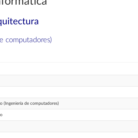
nformática
quitectura
 de computadores)
do (Ingeniería de computadores)
do