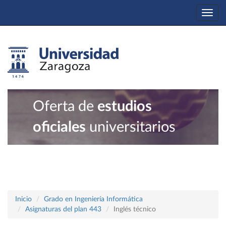
Togg
navi
Oferta de
estudios
oficiales
universitarios
Inicio
Grado en Ingeniería Informática
Asignaturas del plan 443
Inglés técnico