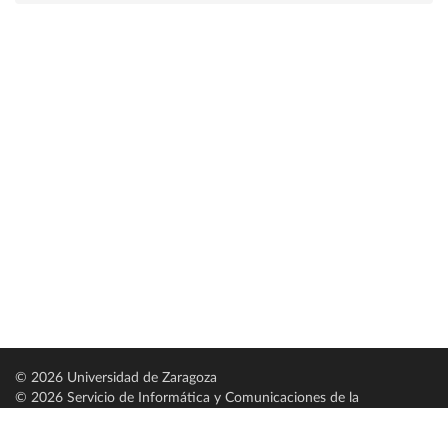
© 2026 Universidad de Zaragoza
© 2026 Servicio de Informática y Comunicaciones de la
Universidad de Zaragoza (
SICUZ
)
Universidad de Zaragoza