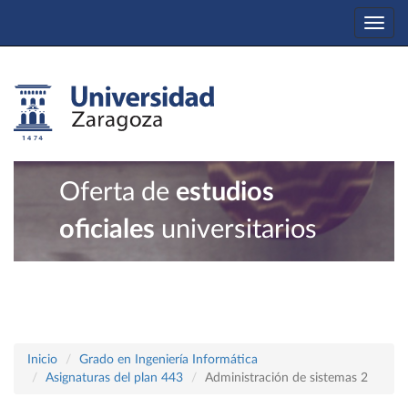
Togg
navi
Oferta de
estudios
oficiales
universitarios
Inicio
Grado en Ingeniería Informática
Asignaturas del plan 443
Administración de sistemas 2