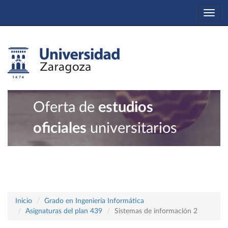
Togg
navi
Oferta de
estudios
oficiales
universitarios
Inicio
Grado en Ingeniería Informática
Asignaturas del plan 439
Sistemas de información 2